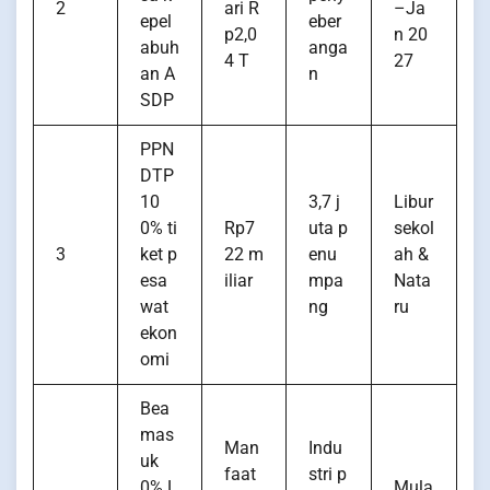
2
ari R
–Ja
epel
eber
p2,0
n 20
abuh
anga
4 T
27
an A
n
SDP
PPN
DTP
10
3,7 j
Libur
0% ti
Rp7
uta p
sekol
3
ket p
22 m
enu
ah &
esa
iliar
mpa
Nata
wat
ng
ru
ekon
omi
Bea
mas
Man
Indu
uk
faat
stri p
0% L
Mula