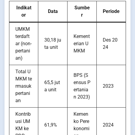
Indikat
Sumbe
Data
Periode
or
r
UMKM
terdaft
Kement
30,18 ju
Des 20
ar (non-
erian U
ta unit
24
pertani
MKM
an)
Total U
BPS (S
MKM te
65,5 jut
ensus P
rmasuk
2023
a unit
ertania
pertani
n 2023)
an
Kontrib
Kemen
usi UM
ko Pere
61,9%
2024
KM ke
konomi