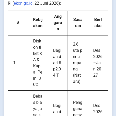
RI (
ekon.go.id
, 22 Juni 2026):
Ang
Kebij
Sasa
Berl
#
gara
akan
ran
aku
n
Disk
2,8 j
on ti
Bagi
uta p
Des
ket K
an d
enu
2026
A &
1
ari R
mpa
–Ja
Kap
p2,0
ng
n 20
al Pe
4 T
(Nat
27
lni 3
aru)
0%
Beba
s bia
Peng
Bagi
Des
ya ja
guna
an d
2026
sa k
peny