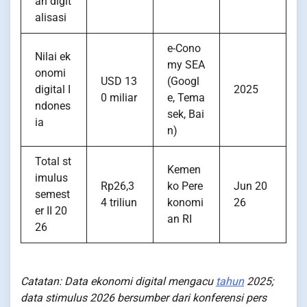
ah digit
alisasi
e-Cono
Nilai ek
my SEA
onomi
USD 13
(Googl
digital I
2025
0 miliar
e, Tema
ndones
sek, Bai
ia
n)
Total st
Kemen
imulus
Rp26,3
ko Pere
Jun 20
semest
4 triliun
konomi
26
er II 20
an RI
26
Catatan: Data ekonomi digital mengacu
tahun
2025;
data stimulus 2026 bersumber dari konferensi pers