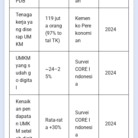
PDB
an
Tenaga
119 jut
Kemen
kerja ya
a orang
ko Pere
ng dise
2024
(97% to
konomi
rap UM
tal TK)
an
KM
UMKM
Survei
yang s
~24–2
CORE I
udah g
2024
5%
ndonesi
o digita
a
l
Kenaik
an pen
Survei
dapata
Rata-rat
CORE I
n UMK
2024
a +30%
ndonesi
M setel
a