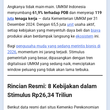
Angkanya tidak main-main. UMKM Indonesia
menyumbang
61,9% terhadap PDB
dan menyerap
119
juta
tenaga kerja
— data Kementerian UMKM per 31
Desember 2024. Dengan 65,5 juta
unit
usaha aktif,
setiap kebijakan yang menyentuh daya beli dan
biaya
produksi akan berdampak langsung ke
ekosistem
ini.
Bagi
pengusaha muda yang sedang merintis bisnis di
2026
, momentum ini jarang terjadi. Stimulus
pemerintah yang besar, dipasangkan dengan tren
digitalisasi UMKM yang sedang naik, menciptakan
window peluang yang tidak akan lama terbuka.
Rincian Resmi: 8 Kebijakan dalam
Stimulus Rp26,34 Triliun
Berikut data resmi dari situs Kemenko Perekonomian