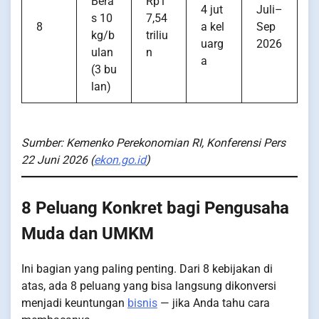
Bera
Rp1
4 jut
Juli–
s 10
7,54
8
a kel
Sep
kg/b
triliu
uarg
2026
ulan
n
a
(3 bu
lan)
Sumber: Kemenko Perekonomian RI, Konferensi Pers
22 Juni 2026 (
ekon.go.id
)
8 Peluang Konkret bagi Pengusaha
Muda dan UMKM
Ini bagian yang paling penting. Dari 8 kebijakan di
atas, ada 8 peluang yang bisa langsung dikonversi
menjadi keuntungan
bisnis
— jika Anda tahu cara