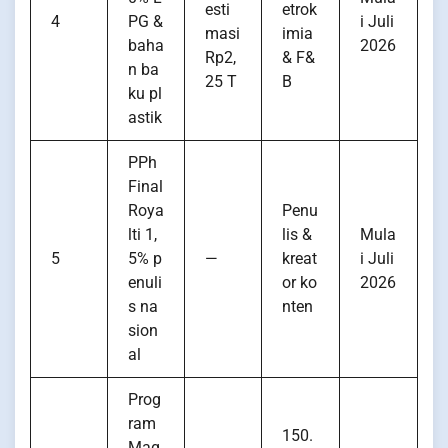
esti
etrok
4
PG &
i Juli
masi
imia
baha
2026
Rp2,
& F&
n ba
25 T
B
ku pl
astik
PPh
Final
Roya
Penu
lti 1,
lis &
Mula
5
5% p
—
kreat
i Juli
enuli
or ko
2026
s na
nten
sion
al
Prog
ram
150.
Mag