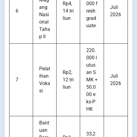
Rp4,
000 f
ang
Juli
6
14 tri
resh
Nasi
2026
liun
grad
onal
uate
Taha
p II
220.
000 l
ulus
Pelat
Rp2,
an S
ihan
Juli
7
12 tri
MK +
Voka
2026
liun
50.0
si
00 e
ks-P
HK
Bant
uan
33,2