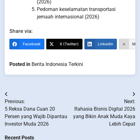
(2026)
Pedoman keselamatan transportasi
jemaah internasional (2026)
Share via:
Facebook
X (Twitter)
LinkedIn
Mor
Posted in
Berita Indonesia Terkini
Post
Previous:
Next:
navigation
5 Reksa Dana Cuan 20
Rahasia Bisnis Digital 2026
Persen yang Wajib Dipantau
yang Bikin Anak Muda Kaya
Investor Muda 2026
Lebih Cepat
Recent Posts