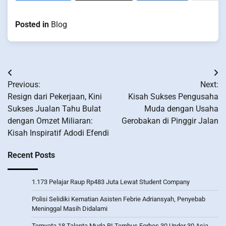
Posted in
Blog
Post
Previous:
Next:
navigation
Resign dari Pekerjaan, Kini
Kisah Sukses Pengusaha
Sukses Jualan Tahu Bulat
Muda dengan Usaha
dengan Omzet Miliaran:
Gerobakan di Pinggir Jalan
Kisah Inspiratif Adodi Efendi
Recent Posts
1.173 Pelajar Raup Rp483 Juta Lewat Student Company
Polisi Selidiki Kematian Asisten Febrie Adriansyah, Penyebab
Meninggal Masih Didalami
Ternyata 18 Talenta Muda RI Tembus Forbes 30 Under 30 Asia