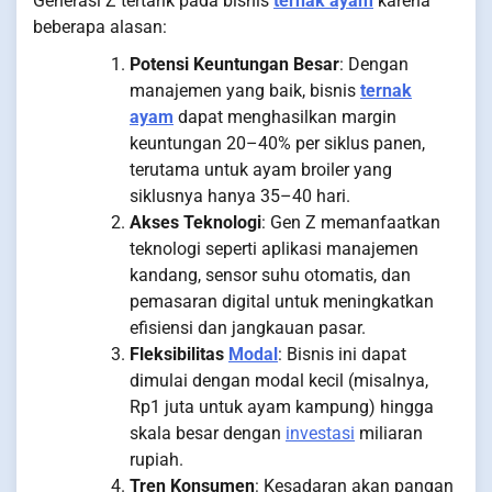
Generasi Z tertarik pada bisnis
ternak ayam
karena
beberapa alasan:
Potensi Keuntungan Besar
: Dengan
manajemen yang baik, bisnis
ternak
ayam
dapat menghasilkan margin
keuntungan 20–40% per siklus panen,
terutama untuk ayam broiler yang
siklusnya hanya 35–40 hari.
Akses Teknologi
: Gen Z memanfaatkan
teknologi seperti aplikasi manajemen
kandang, sensor suhu otomatis, dan
pemasaran digital untuk meningkatkan
efisiensi dan jangkauan pasar.
Fleksibilitas
Modal
: Bisnis ini dapat
dimulai dengan modal kecil (misalnya,
Rp1 juta untuk ayam kampung) hingga
skala besar dengan
investasi
miliaran
rupiah.
Tren Konsumen
: Kesadaran akan pangan