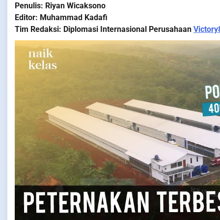
Penulis: Riyan Wicaksono
Editor: Muhammad Kadafi
Tim Redaksi: Diplomasi Internasional Perusahaan
Victory