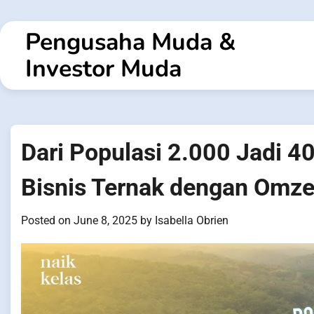
Skip
to
Pengusaha Muda &
content
Investor Muda
Dari Populasi 2.000 Jadi 4
Bisnis Ternak dengan Omzet
Posted on
June 8, 2025
by
Isabella Obrien