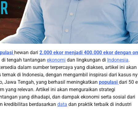
pulasi
hewan dari
2.000 ekor menjadi 400.000 ekor dengan o
a di tengah tantangan
ekonomi
dan lingkungan di
Indonesia
.
 tersedia dalam sumber terpercaya yang diakses, artikel ini akan
 ternak di Indonesia, dengan mengambil inspirasi dari kasus ny
lo, Jawa Tengah, yang berhasil meningkatkan
populasi
dari 50 
rn yang relevan. Artikel ini akan menguraikan strategi
ntangan yang dihadapi, dan dampak ekonomi serta sosial dari
n kredibilitas berdasarkan
data
dan praktik terbaik di industri