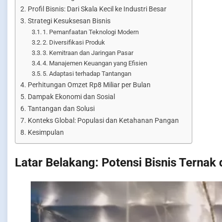
Profil Bisnis: Dari Skala Kecil ke Industri Besar
Strategi Kesuksesan Bisnis
1. Pemanfaatan Teknologi Modern
2. Diversifikasi Produk
3. Kemitraan dan Jaringan Pasar
4. Manajemen Keuangan yang Efisien
5. Adaptasi terhadap Tantangan
Perhitungan Omzet Rp8 Miliar per Bulan
Dampak Ekonomi dan Sosial
Tantangan dan Solusi
Konteks Global: Populasi dan Ketahanan Pangan
Kesimpulan
Latar Belakang: Potensi Bisnis Ternak 