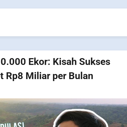
00.000 Ekor: Kisah Sukses
 Rp8 Miliar per Bulan