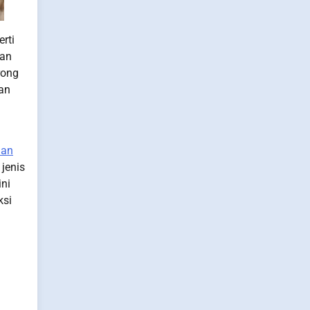
rti
ian
rong
an
a
lan
jenis
ini
ksi