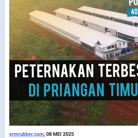
ermrubber.com
, 08 MEI 2025