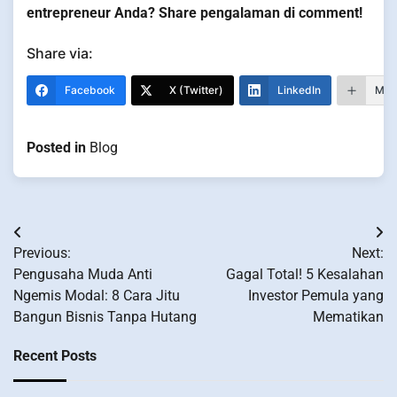
entrepreneur Anda? Share pengalaman di comment!
Share via:
Facebook
X (Twitter)
LinkedIn
Mor
Posted in
Blog
Post
Previous:
Next:
navigation
Pengusaha Muda Anti
Gagal Total! 5 Kesalahan
Ngemis Modal: 8 Cara Jitu
Investor Pemula yang
Bangun Bisnis Tanpa Hutang
Mematikan
Recent Posts